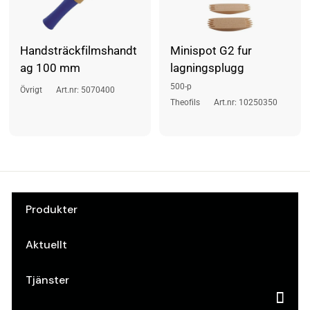
Handsträckfilmshandt
Minispot G2 fur
ag 100 mm
lagningsplugg
500-p
Övrigt
Art.nr: 5070400
Theofils
Art.nr: 10250350
Produkter
Aktuellt
Tjänster