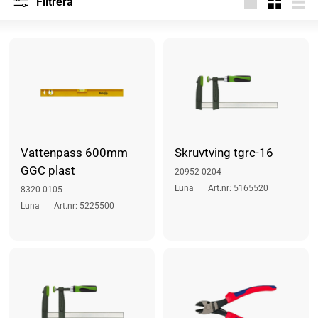
Filtrera
s
Stor
Små
List
l
a
g
Vattenpass 600mm
Skruvtving tgrc-16
GGC plast
20952-0204
Luna
Art.nr: 5165520
8320-0105
Luna
Art.nr: 5225500