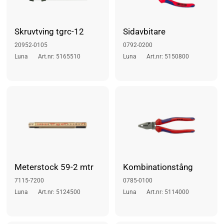
Skruvtving tgrc-12
Sidavbitare
20952-0105
0792-0200
Luna
Art.nr: 5165510
Luna
Art.nr: 5150800
Meterstock 59-2 mtr
Kombinationstång
7115-7200
0785-0100
Luna
Art.nr: 5124500
Luna
Art.nr: 5114000