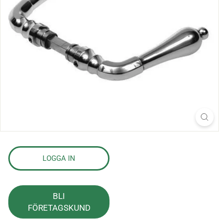
s
l
a
g
LOGGA IN
BLI
FÖRETAGSKUND