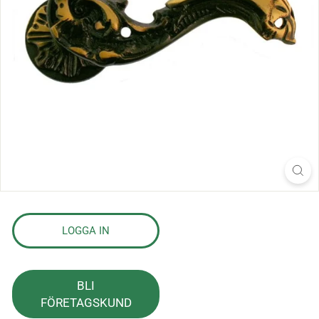
s
l
a
g
LOGGA IN
BLI
FÖRETAGSKUND