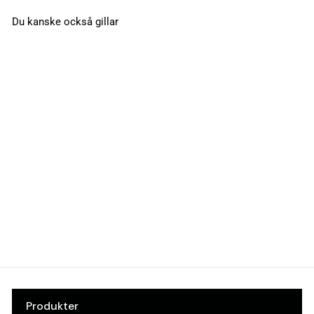
Du kanske också gillar
Elslutbleck Step
60/24-v omv
ST601
STEP
Art.nr: 10254810
Produkter