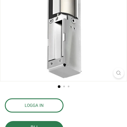
s
l
a
g
LOGGA IN