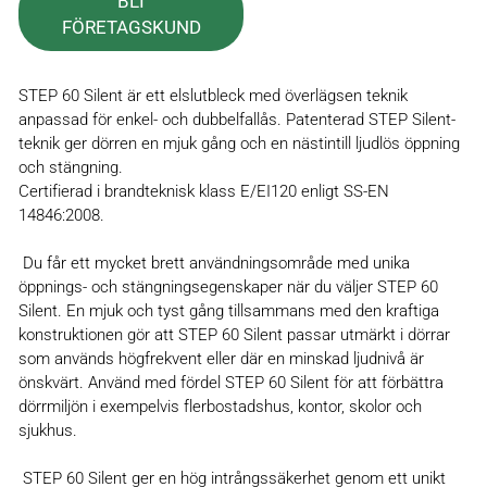
BLI
FÖRETAGSKUND
STEP 60 Silent är ett elslutbleck med överlägsen teknik
anpassad för enkel- och dubbelfallås. Patenterad STEP Silent-
teknik ger dörren en mjuk gång och en nästintill ljudlös öppning
och stängning.
Certifierad i brandteknisk klass E/EI120 enligt SS-EN
14846:2008.
Du får ett mycket brett användningsområde med unika
öppnings- och stängningsegenskaper när du väljer STEP 60
Silent. En mjuk och tyst gång tillsammans med den kraftiga
konstruktionen gör att STEP 60 Silent passar utmärkt i dörrar
som används högfrekvent eller där en minskad ljudnivå är
önskvärt. Använd med fördel STEP 60 Silent för att förbättra
dörrmiljön i exempelvis flerbostadshus, kontor, skolor och
sjukhus.
STEP 60 Silent ger en hög intrångssäkerhet genom ett unikt