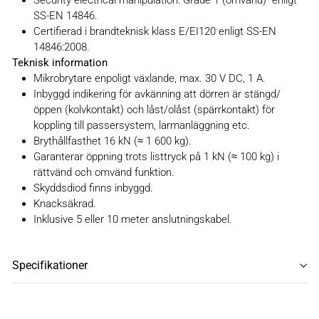
Security electrical manipulation: Grade 1 (omvänd) enligt
SS-EN 14846.
Certifierad i brandteknisk klass E/EI120 enligt SS-EN
14846:2008.
Teknisk information
Mikrobrytare enpoligt växlande, max. 30 V DC, 1 A.
Inbyggd indikering för avkänning att dörren är stängd/
öppen (kolvkontakt) och låst/olåst (spärrkontakt) för
koppling till passersystem, larmanläggning etc.
Brythållfasthet 16 kN (≈ 1 600 kg).
Garanterar öppning trots listtryck på 1 kN (≈ 100 kg) i
rättvänd och omvänd funktion.
Skyddsdiod finns inbyggd.
Knacksäkrad.
Inklusive 5 eller 10 meter anslutningskabel.
Specifikationer