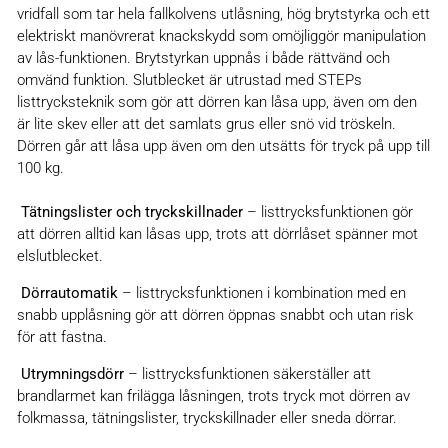
vridfall som tar hela fallkolvens utlåsning, hög brytstyrka och ett
elektriskt manövrerat knackskydd som omöjliggör manipulation
av lås-funktionen. Brytstyrkan uppnås i både rättvänd och
omvänd funktion. Slutblecket är utrustad med STEPs
listtrycksteknik som gör att dörren kan låsa upp, även om den
är lite skev eller att det samlats grus eller snö vid tröskeln.
Dörren går att låsa upp även om den utsätts för tryck på upp till
100 kg.
Tätningslister och tryckskillnader
– listtrycksfunktionen gör
att dörren alltid kan låsas upp, trots att dörrlåset spänner mot
elslutblecket.
Dörrautomatik
– listtrycksfunktionen i kombination med en
snabb upplåsning gör att dörren öppnas snabbt och utan risk
för att fastna.
Utrymningsdörr
– listtrycksfunktionen säkerställer att
brandlarmet kan frilägga låsningen, trots tryck mot dörren av
folkmassa, tätningslister, tryckskillnader eller sneda dörrar.