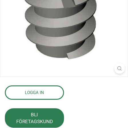
s
l
a
g
LOGGA IN
BLI
FÖRETAGSKUND