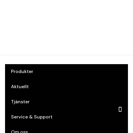
Rampamuff M5
A512 10 x 12
Theofils
Art.nr: 50150400
Produkter
Aktuellt
Tjänster
Service & Support
Om oss