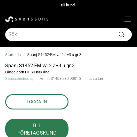
Hoppa
Bli kund
till
Bli kund
Pausa
innehållet
bildspelet
S
Webbpl
v
Search
Sök
e
n
Startsida
/
Spanj S1452-FM vä 2 ä+3 u gr 3
s
Spanj S1452-FM vä 2 ä+3 u gr 3
Längd dorn HH kil hak änd
s
Svenssonsbeslag
Art.nr:
S1408 230 9001-3
Lev.art.nr:
o
n
LOGGA IN
s
b
BLI
e
FÖRETAGSKUND