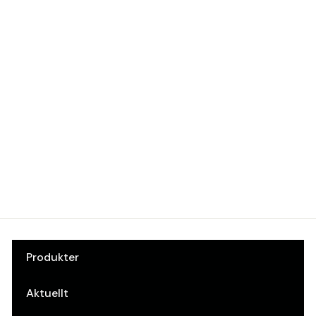
Standardarm
8353 CL-RF
Silver uppst.arm
Dormakaba
Art.nr: 10031500
Produkter
Aktuellt