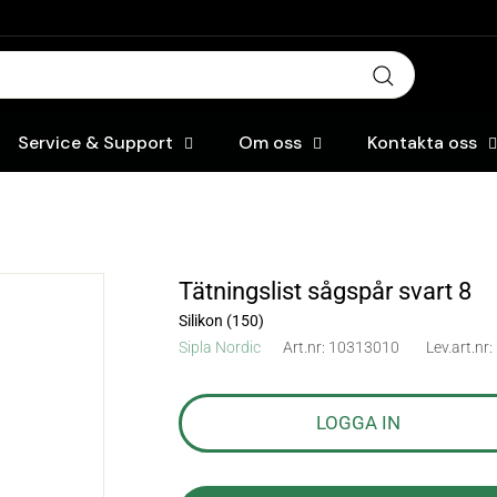
Sök
Service & Support
Om oss
Kontakta oss
Tätningslist sågspår svart 8
Silikon (150)
Sipla Nordic
Art.nr:
10313010
Lev.art.nr:
LOGGA IN