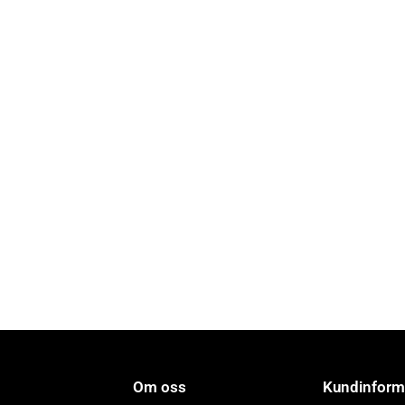
Tätningslist
sågspår svart 8
Silikon (150)
Sipla Nordic
Art.nr: 10313010
Om oss
Kundinform