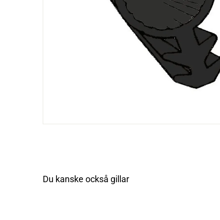
s
l
a
g
Du kanske också gillar