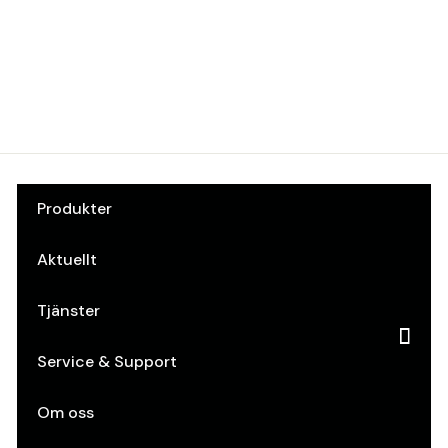
spax 500-p
skruv
Spax
Art.nr: 40116000
Produkter
Aktuellt
Tjänster
Service & Support
Om oss