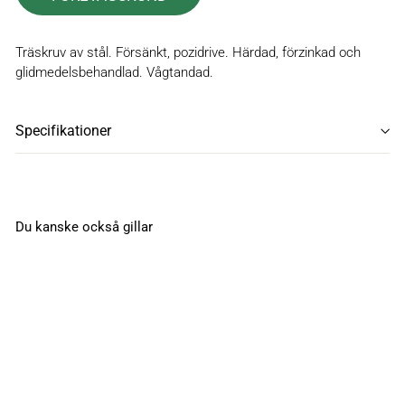
Träskruv av stål. Försänkt, pozidrive. Härdad, förzinkad och
glidmedelsbehandlad. Vågtandad.
Specifikationer
Du kanske också gillar
TFX Z 4,5 x 70