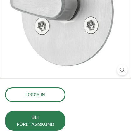
s
l
a
g
LOGGA IN
BLI
FÖRETAGSKUND